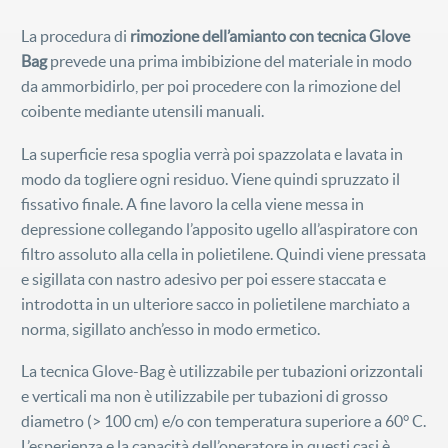
La procedura di
rimozione dell’amianto con tecnica Glove
Bag
prevede una prima imbibizione del materiale in modo
da ammorbidirlo, per poi procedere con la rimozione del
coibente mediante utensili manuali.
La superficie resa spoglia verrà poi spazzolata e lavata in
modo da togliere ogni residuo. Viene quindi spruzzato il
fissativo finale. A fine lavoro la cella viene messa in
depressione collegando l’apposito ugello all’aspiratore con
filtro assoluto alla cella in polietilene. Quindi viene pressata
e sigillata con nastro adesivo per poi essere staccata e
introdotta in un ulteriore sacco in polietilene marchiato a
norma, sigillato anch’esso in modo ermetico.
La tecnica Glove-Bag è utilizzabile per tubazioni orizzontali
e verticali ma non è utilizzabile per tubazioni di grosso
diametro (> 100 cm) e/o con temperatura superiore a 60° C.
L’esperienza e la capacità dell’operatore in questi casi è