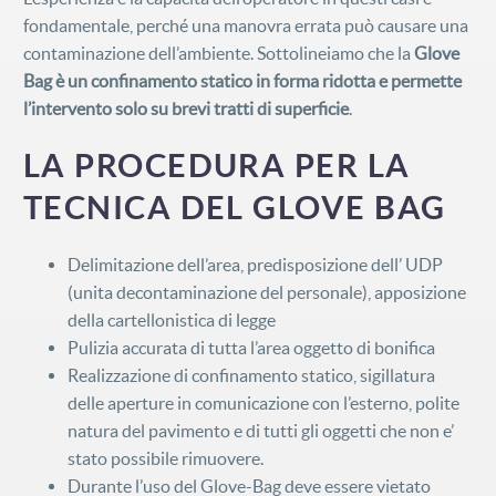
fondamentale, perché una manovra errata può causare una
contaminazione dell’ambiente. Sottolineiamo che la
Glove
VUOI UN PREVENTIVO SU MISURA?
Bag è un confinamento statico in forma ridotta e permette
COMPILA IL FORM QUI SOTTO
l’intervento solo su brevi tratti di superficie
.
LA PROCEDURA PER LA
TECNICA DEL GLOVE BAG
Delimitazione dell’area, predisposizione dell’ UDP
(unita decontaminazione del personale), apposizione
della cartellonistica di legge
Pulizia accurata di tutta l’area oggetto di bonifica
Realizzazione di confinamento statico, sigillatura
delle aperture in comunicazione con l’esterno, polite
Utilizzando questo modulo accetti la
natura del pavimento e di tutti gli oggetti che non e’
memorizzazione e la gestione dei tuoi
stato possibile rimuovere.
dati da parte di questo sito web illustrati
Durante l’uso del Glove-Bag deve essere vietato